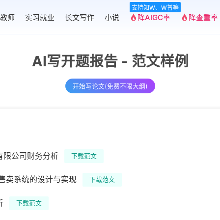
支持知W、W普等
教师
实习就业
长文写作
小说
降AIGC率
降查重率
AI写开题报告 - 范文样例
开始写论文(免费不限大纲)
有限公司财务分析
下载范文
在线售卖系统的设计与实现
下载范文
析
下载范文