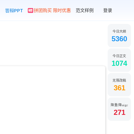
拼团购买 限时优惠
范文样例
登录
答辩PPT
今日大纲
5360
今日正文
1074
无限改稿
361
降重/降aigc
271