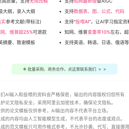
业高质量，支持
无限改稿
支持
知网最新版
查AIGC
级大纲，录入大纲
支持
数据表、图、公式、代码
真实
参考文献(带标注)
支持"
投喂AI
"，让AI学习指定资
网、维普超25%
可退款
知网、维普
查重率10%
左右，超
英摘要、致谢模板
支持英语、韩语、日语、俄语等
❉ 批量采购、商务合作，点这里联系我们 > >
用我们AI输入和投喂的资料会严格保密，输出的内容版权归您所有
站保护论文隐私安全，采用阿里云加密技术，确保论文隐私。
站提供的论文模板仅供参考，AI输出内容不代表平台立场。
务生成的内容均由人工智能模型生成，不代表平台的态度或观点。
有生成的范文模板只可用作格式参考，不允许抄袭、代写、直接挪