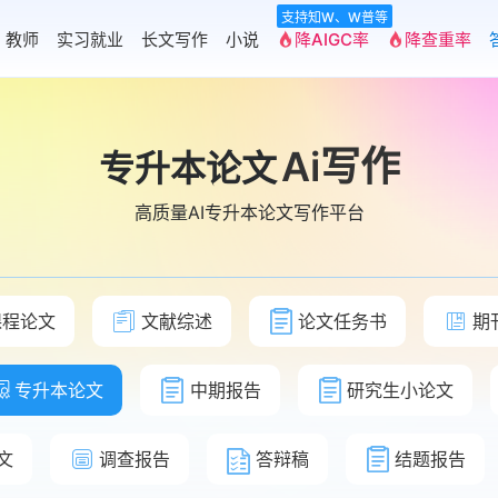
支持知W、W普等
教师
实习就业
长文写作
小说
降AIGC率
降查重率
Ai写作
专升本论文
高质量AI专升本论文写作平台
课程论文
文献综述
论文任务书
期
专升本论文
中期报告
研究生小论文
文
调查报告
答辩稿
结题报告