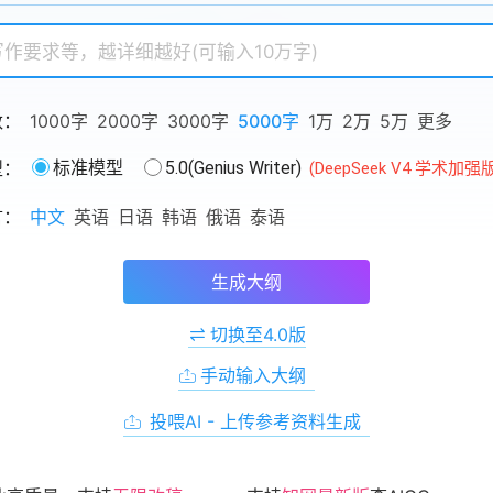
数：
1000字
2000字
3000字
5000字
1万
2万
5万
更多
型：
标准模型
5.0(Genius Writer)
(DeepSeek V4 学术加强
言：
中文
英语
日语
韩语
俄语
泰语
生成大纲
切换至4.0版
手动输入大纲
投喂AI - 上传参考资料生成