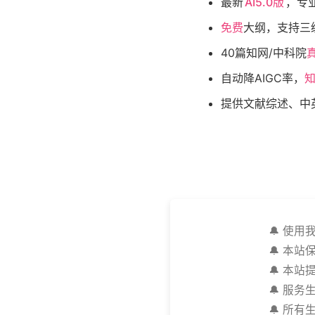
最新
AI5.0版
，专
免费
大纲，支持三
40篇知网/中科院
自动降AIGC率，
知
提供文献综述、中
🔔 使
🔔 本
🔔 本
🔔 服
🔔 所