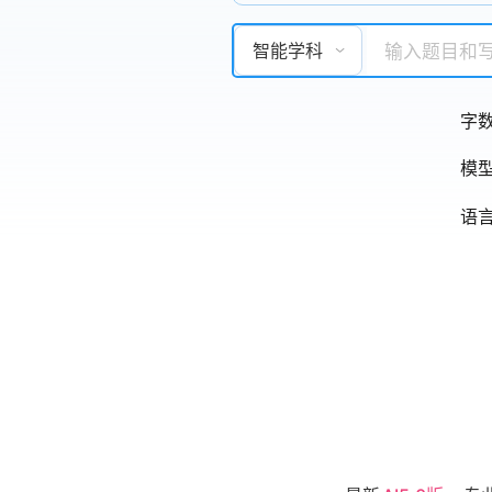
智能学科
字
模
语