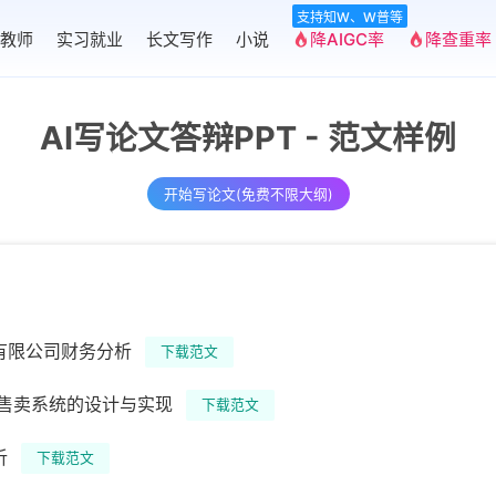
支持知W、W普等
教师
实习就业
长文写作
小说
降AIGC率
降查重率
AI写论文答辩PPT - 范文样例
开始写论文(免费不限大纲)
有限公司财务分析
下载范文
在线售卖系统的设计与实现
下载范文
析
下载范文