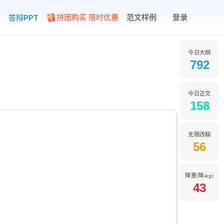
拼团购买 限时优惠
范文样例
登录
答辩PPT
今日大纲
792
今日正文
158
无限改稿
56
降重/降aigc
43