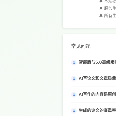
🔔 本
🔔 服
🔔 所
常见问题
智能版与5.0高级
Q
AI写论文和文章质
Q
AI写作的内容是原
Q
生成的论文的查重率
Q