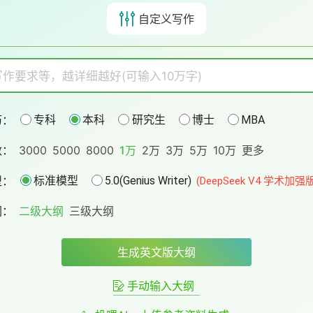
自定义写作
历：
专科
本科
研究生
博士
MBA
数：
3000
5000
8000
1万
2万
3万
5万
10万
更多
型：
标准模型
5.0(Genius Writer)
(DeepSeek V4 学术加强
纲：
二级大纲
三级大纲
生成英文版大纲
手动输入大纲