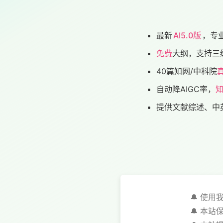
最新
AI5.0版
，专
免费
大纲，支持三
40篇知网/中科院
自动降AIGC率，
知
提供文献综述、中
🔔 使
🔔 本