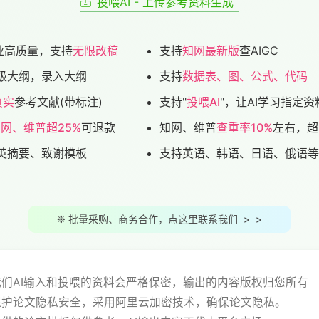
投喂AI - 上传参考资料生成
业高质量，支持
无限改稿
支持
知网最新版
查AIGC
级大纲，录入大纲
支持
数据表、图、公式、代码
真实
参考文献(带标注)
支持"
投喂AI
"，让AI学习指定资
网、维普超25%
可退款
知网、维普
查重率10%
左右，超
英摘要、致谢模板
支持英语、韩语、日语、俄语等
❉ 批量采购、商务合作，点这里联系我们 > >
用我们AI输入和投喂的资料会严格保密，输出的内容版权归您所有
站保护论文隐私安全，采用阿里云加密技术，确保论文隐私。