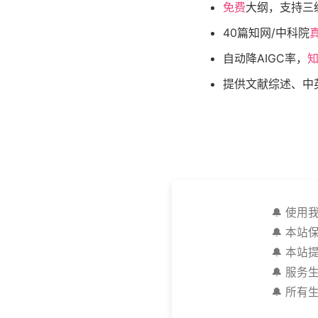
免费
大纲，支持三
40篇知网/中科院
自动降AIGC率，
知
提供文献综述、中
🔔 使
🔔 本
🔔 本
🔔 服
🔔 所