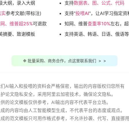
级大纲，录入大纲
支持
数据表、图、公式、代码
真实
参考文献(带标注)
支持"
投喂AI
"，让AI学习指定资
网、维普超25%
可退款
知网、维普
查重率10%
左右，超
英摘要、致谢模板
支持英语、韩语、日语、俄语等
❉ 批量采购、商务合作，点这里联系我们 > >
用我们AI输入和投喂的资料会严格保密，输出的内容版权归您所有
站保护论文隐私安全，采用阿里云加密技术，确保论文隐私。
站提供的论文模板仅供参考，AI输出内容不代表平台立场。
务生成的内容均由人工智能模型生成，不代表平台的态度或观点。
有生成的范文模板只可用作格式参考，不允许抄袭、代写、直接挪