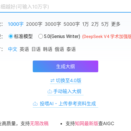
数：
1000字
2000字
3000字
5000字
1万
2万
5万
更多
型：
标准模型
5.0(Genius Writer)
(DeepSeek V4 学术加强
言：
中文
英语
日语
韩语
俄语
泰语
生成大纲
切换至4.0版
手动输入大纲
投喂AI - 上传参考资料生成
业高质量，支持
无限改稿
支持
知网最新版
查AIGC