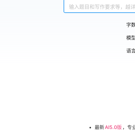
字
模
语
最新
AI5.0版
，专