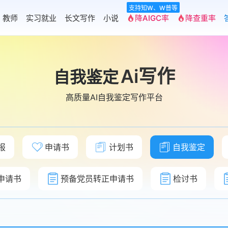
支持知W、W普等
教师
实习就业
长文写作
小说
降AIGC率
降查重率
Ai写作
自我鉴定
高质量AI自我鉴定写作平台
报
申请书
计划书
自我鉴定
申请书
预备党员转正申请书
检讨书