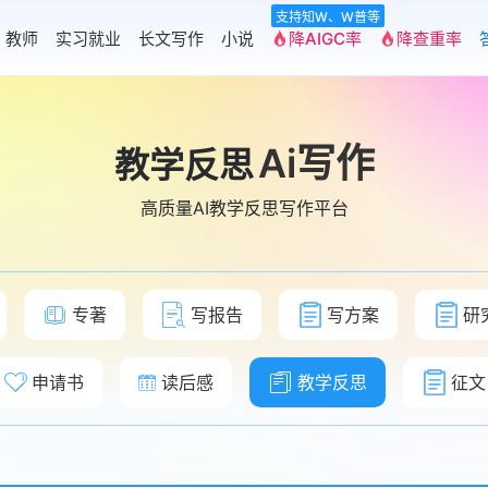
支持知W、W普等
教师
实习就业
长文写作
小说
降AIGC率
降查重率
Ai写作
教学反思
高质量AI教学反思写作平台
专著
写报告
写方案
研
申请书
读后感
教学反思
征文