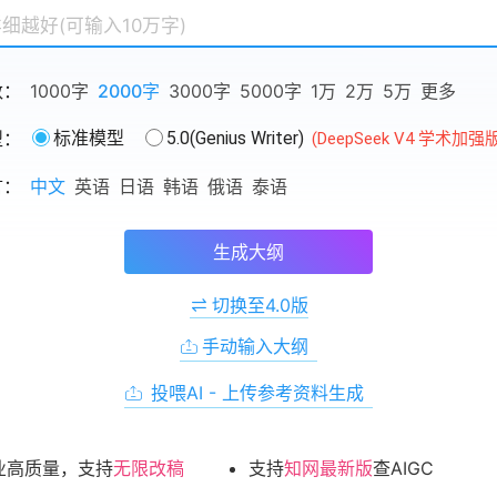
数：
1000字
2000字
3000字
5000字
1万
2万
5万
更多
型：
标准模型
5.0(Genius Writer)
(DeepSeek V4 学术加强
言：
中文
英语
日语
韩语
俄语
泰语
生成大纲
切换至4.0版
手动输入大纲
投喂AI - 上传参考资料生成
业高质量，支持
无限改稿
支持
知网最新版
查AIGC