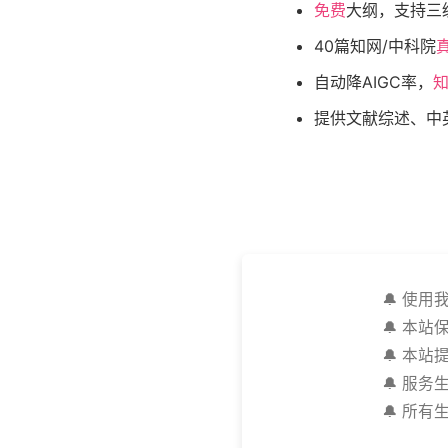
免费
大纲，支持三
40篇知网/中科院
自动降AIGC率，
知
提供文献综述、中
🔔 使
🔔 本
🔔 本
🔔 服
🔔 所