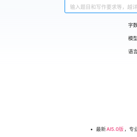
字
模
语
最新
AI5.0版
，专