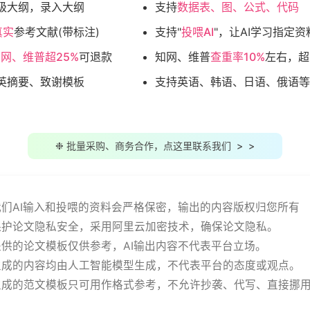
级大纲，录入大纲
支持
数据表、图、公式、代码
真实
参考文献(带标注)
支持"
投喂AI
"，让AI学习指定资
网、维普超25%
可退款
知网、维普
查重率10%
左右，超
英摘要、致谢模板
支持英语、韩语、日语、俄语等
❉ 批量采购、商务合作，点这里联系我们 > >
用我们AI输入和投喂的资料会严格保密，输出的内容版权归您所有
站保护论文隐私安全，采用阿里云加密技术，确保论文隐私。
站提供的论文模板仅供参考，AI输出内容不代表平台立场。
务生成的内容均由人工智能模型生成，不代表平台的态度或观点。
有生成的范文模板只可用作格式参考，不允许抄袭、代写、直接挪