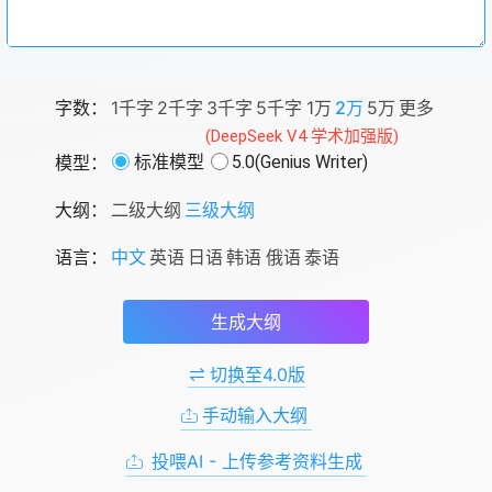
字数：
1千字
2千字
3千字
5千字
1万
2万
5万
更多
(DeepSeek V4 学术加强版)
模型：
标准模型
5.0(Genius Writer)
大纲：
二级大纲
三级大纲
语言：
中文
英语
日语
韩语
俄语
泰语
生成大纲
切换至4.0版
手动输入大纲
投喂AI - 上传参考资料生成