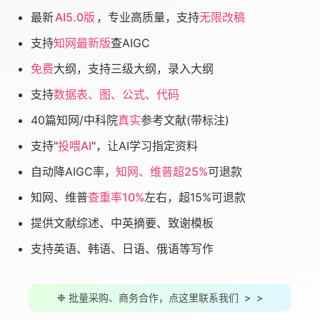
最新
AI5.0版
，专业高质量，支持
无限改稿
支持
知网最新版
查AIGC
免费
大纲，支持三级大纲，录入大纲
支持
数据表、图、公式、代码
40篇知网/中科院
真实
参考文献(带标注)
支持"
投喂AI
"，让AI学习指定资料
自动降AIGC率，
知网、维普超25%
可退款
知网、维普
查重率10%
左右，超15%可退款
提供文献综述、中英摘要、致谢模板
支持英语、韩语、日语、俄语等写作
❉ 批量采购、商务合作，点这里联系我们 > >